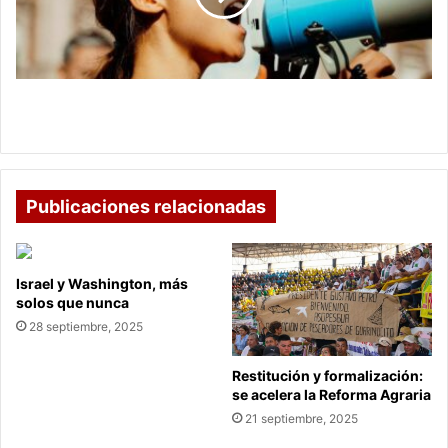
Emergencia
Climática
Despertar Conciencia es entender la Emergencia
Climática
Publicaciones relacionadas
Israel y Washington, más
solos que nunca
28 septiembre, 2025
Restitución y formalización:
se acelera la Reforma Agraria
21 septiembre, 2025