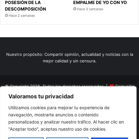
POSESIÓN DE LA
EMPALME DE YO CON YO
DESCOMPOSICIÓN
Hace 3 semanas
Hace 2 semanas
Nuestro propósito: Compartir opinión, actualidad y noticias con la
mejor calidad y sin censura.
© Copyright 2026, Todos los derechos reservados |
Comunitic
Valoramos tu privacidad
SAS BIC
Nit 901228106
Home
Actualidad
Variedades
Opinion
Turismo
Deportes
Utilizamos cookies para mejorar tu experiencia de
navegación, mostrarte anuncios o contenido
El Tinteadero
Caricaturas
Reportajes
personalizados y analizar nuestro tráfico. Al hacer clic en
"Aceptar todo", aceptas nuestro uso de cookies.
Facebook
YouTube
Instagram