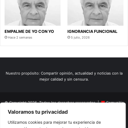
EMPALME DE YO CON YO
IGNORANCIA FUNCIONAL
Hace 2 semanas
5 julio, 2026
Nuestro propósito: Compartir opinión, actualidad y noticias con la
mejor calidad y sin censura.
© Copyright 2026, Todos los derechos reservados |
Comunitic
Valoramos tu privacidad
SAS BIC
Nit 901228106
Home
Actualidad
Variedades
Opinion
Turismo
Deportes
Utilizamos cookies para mejorar tu experiencia de