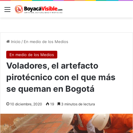
Menú
B
Inicio
/
En medio de los Medios
En medio de los Medios
Voladores, el artefacto
pirotécnico con el que más
se queman en Bogotá
10 diciembre, 2020
19
3 minutos de lectura