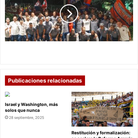
vs.
Lanús:
partido
decisivo
por
Copa
Sudamericana
Independiente Medellín vs. Lanús: partido decisivo
por Copa Sudamericana
Publicaciones relacionadas
Israel y Washington, más
solos que nunca
28 septiembre, 2025
Restitución y formalización: