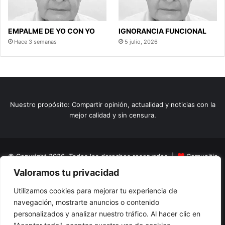
EMPALME DE YO CON YO
IGNORANCIA FUNCIONAL
Hace 3 semanas
5 julio, 2026
Nuestro propósito: Compartir opinión, actualidad y noticias con la
mejor calidad y sin censura.
© Copyright 2026, Todos los derechos reservados |
Comunitic
Valoramos tu privacidad
SAS BIC
Nit 901228106
Home
Actualidad
Variedades
Opinion
Turismo
Deportes
Utilizamos cookies para mejorar tu experiencia de
navegación, mostrarte anuncios o contenido
El Tinteadero
Caricaturas
Reportajes
personalizados y analizar nuestro tráfico. Al hacer clic en