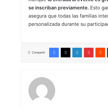
se inscriban previamente.
Esto ga
asegura que todas las familias int
personalizada durante su participac
Facebook
X
LinkedIn
Pinterest
R
Compartir
Claudia