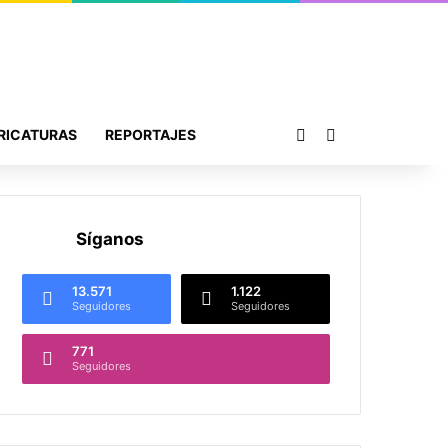
Publicación al azar
Buscar por
RICATURAS
REPORTAJES
Síganos
13.571
1.122
Seguidores
Seguidores
771
Seguidores