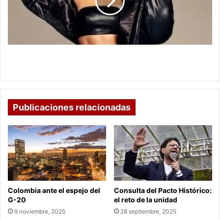
de
hacer,
que
mantienen
a
Jennifer
Las 5 rutinas fáciles de hacer, que mantienen a
López
Jennifer López más en forma
más
en
forma
Publicaciones relacionadas
Colombia ante el espejo del
Consulta del Pacto Histórico:
G-20
el reto de la unidad
9 noviembre, 2025
28 septiembre, 2025