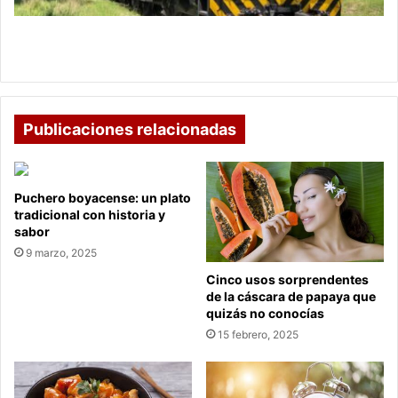
con
Bogotá,
Proyecto de tren de alta velocidad conectará
comenzará
Sogamoso con Bogotá, comenzará en octubre
en
octubre
Publicaciones relacionadas
Puchero boyacense: un plato
tradicional con historia y
sabor
9 marzo, 2025
Cinco usos sorprendentes
de la cáscara de papaya que
quizás no conocías
15 febrero, 2025