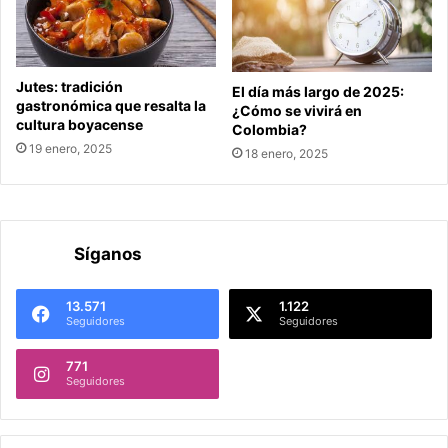
Jutes: tradición
El día más largo de 2025:
gastronómica que resalta la
¿Cómo se vivirá en
cultura boyacense
Colombia?
19 enero, 2025
18 enero, 2025
Síganos
13.571
1.122
Seguidores
Seguidores
771
Seguidores