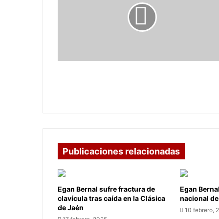
en
Boyacá
habilitadas
para
conectar
con
los
Dos vías alternas en Boyacá
llanos
habilitadas para conectar con los
llanos
Publicaciones relacionadas
Egan Bernal sufre fractura de
Egan Berna
clavícula tras caída en la Clásica
nacional de
de Jaén
10 febrero, 