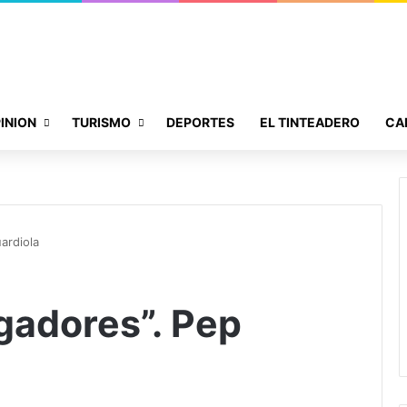
INION
TURISMO
DEPORTES
EL TINTEADERO
CA
ardiola
gadores”. Pep