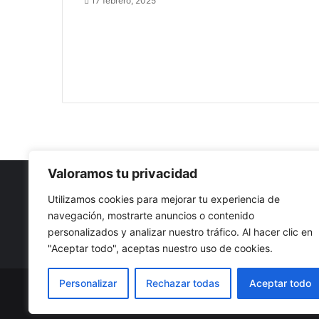
17 febrero, 2025
Valoramos tu privacidad
Utilizamos cookies para mejorar tu experiencia de
navegación, mostrarte anuncios o contenido
Nuestro propósito: Compartir opinión, actualidad y notici
personalizados y analizar nuestro tráfico. Al hacer clic en
con la mejor calidad y sin censura.
"Aceptar todo", aceptas nuestro uso de cookies.
Personalizar
Rechazar todas
Aceptar todo
© Copyright 2026, Todos los derechos reservados |
Co