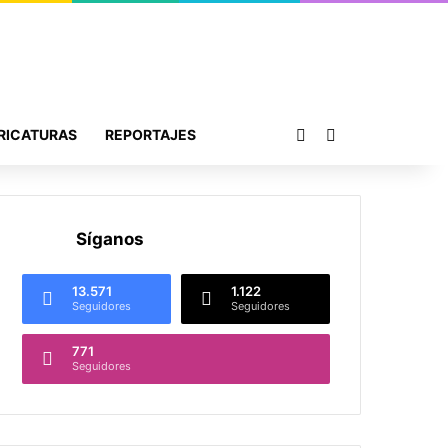
Publicación al azar
Buscar por
RICATURAS
REPORTAJES
Síganos
13.571
1.122
Seguidores
Seguidores
771
Seguidores