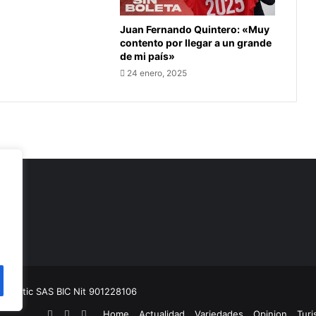
Juan Fernando Quintero: «Muy
contento por llegar a un grande
de mi país»
24 enero, 2025
as
munitic SAS BIC
Nit 901228106
Facebook
YouTube
Instagram
Home
Actualidad
Variedades
Opinion
Tur