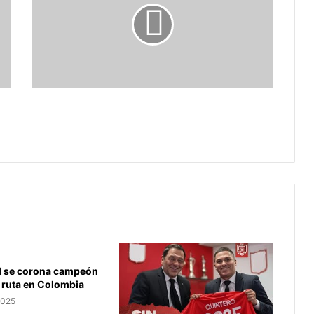
World
Tour
Colombianos en el World Tour
l se corona campeón
 ruta en Colombia
2025