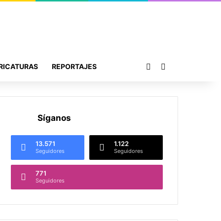
Publicación al azar
Buscar por
RICATURAS
REPORTAJES
Síganos
13.571
1.122
Seguidores
Seguidores
771
Seguidores