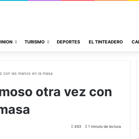
INION
TURISMO
DEPORTES
EL TINTEADERO
CA
z con las manos en la masa
moso otra vez con
 masa
493
1 minuto de lectura