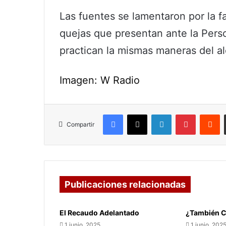
Las fuentes se lamentaron por la fa
quejas que presentan ante la Person
practican la mismas maneras del alc
Imagen: W Radio
Facebook
X
LinkedIn
Pinterest
R
Compartir
Publicaciones relacionadas
El Recaudo Adelantado
¿También C
1 junio, 2025
1 junio, 202