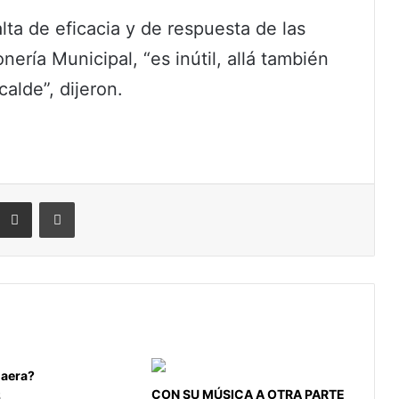
lta de eficacia y de respuesta de las
ería Municipal, “es inútil, allá también
alde”, dijeron.
eddit
Compartir por correo electrónico
Imprimir
aera?
CON SU MÚSICA A OTRA PARTE
5