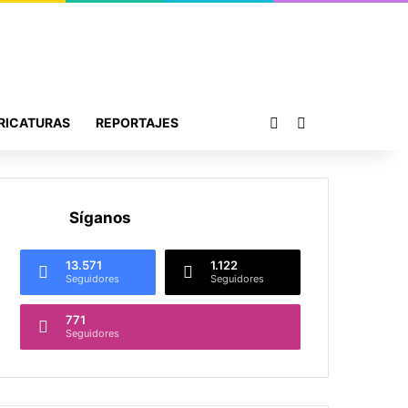
Publicación al azar
Buscar por
RICATURAS
REPORTAJES
Síganos
13.571
1.122
Seguidores
Seguidores
771
Seguidores