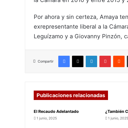
Por ahora y sin certeza, Amaya te
exrepresentante liberal a la Cámar
Leguízamo y a Giovanny Pinzón, ca
Facebook
X
LinkedIn
Pinterest
R
Compartir
Publicaciones relacionadas
El Recaudo Adelantado
¿También C
1 junio, 2025
1 junio, 202