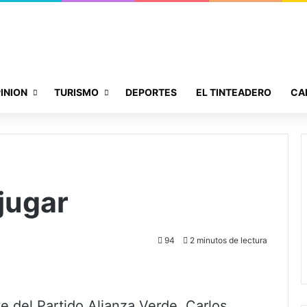
INION
TURISMO
DEPORTES
EL TINTEADERO
CA
jugar
94
2 minutos de lectura
e del Partido Alianza Verde, Carlos