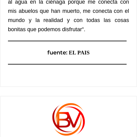
Mientras, Yuly sueña con poder volver a la
ciénaga, para volver a disfrutarla. “No hemos
perdido nuestra esencia de estar conectados al
agua. A mi hijo le encanta ir a pescar. El agua
está en mi sangre. Son mis venas, ¿verdad? Me
encanta el río y mi sueño es tener una casa junto
al agua en la ciénaga porque me conecta con
mis abuelos que han muerto, me conecta con el
mundo y la realidad y con todas las cosas
bonitas que podemos disfrutar”.
fuente:
EL PAIS