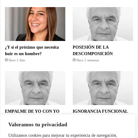
Síganos
13.571
1.122
Seguidores
Seguidores
771
Seguidores
Noticias recientes
¿Y si el próximo que necesita
POSESIÓN DE LA
Valoramos tu privacidad
huir es un hombre?
DESCOMPOSICIÓN
Hace 2 días
Hace 2 semanas
Utilizamos cookies para mejorar tu experiencia de navegación,