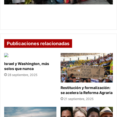
Un
encuentro
Inicia el IX Congreso Nacional de Bibliotecas
por
Públicas: Un encuentro por la vida y el
la
conocimiento
vida
y
el
conocimiento
Publicaciones relacionadas
Israel y Washington, más
solos que nunca
28 septiembre, 2025
Restitución y formalización:
se acelera la Reforma Agraria
21 septiembre, 2025