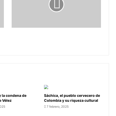
en
español
y
retransmisión
en
vivo
La NASA proporcionará cobertura en
del
español y retransmisión en vivo del
eclipse
eclipse solar de Sudamérica
solar
de
Sudamérica
y la condena de
Sáchica, el pueblo cervecero de
e Vélez
Colombia y su riqueza cultural
2025
7 febrero, 2025