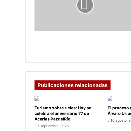
quedó
en
Wuhan,
es
el
personaje
Julián, el colombiano se quedó en
del
Wuhan, es el personaje del año
año
favorito de las redes sociales
favorito
de
las
redes
sociales
Publicaciones relacionadas
Turismo sobre rieles: Hoy se
El proceso 
celebra el aniversario 77 de
Álvaro Urib
Acerías PazdelRío
10 agosto, 
6 septiembre, 2025