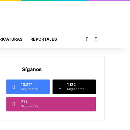
Publicación al azar
Buscar por
RICATURAS
REPORTAJES
Síganos
13.571
1.122
Seguidores
Seguidores
771
Seguidores