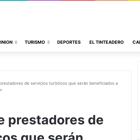
INION
TURISMO
DEPORTES
EL TINTEADERO
CA
 prestadores de servicios turísticos que serán beneficiados a
or
de prestadores de
icos que serán