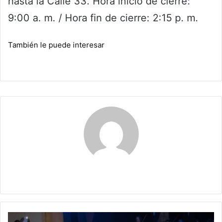
hasta la Calle 33. Hora inicio de cierre:
9:00 a. m. / Hora fin de cierre: 2:15 p. m.
También le puede interesar
Maria Alejranda Lopez
Nuevos