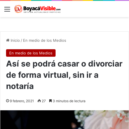
Menú
B
Inicio
/
En medio de los Medios
En medio de los Medios
Así se podrá casar o divorciar
de forma virtual, sin ir a
notaría
9 febrero, 2021
27
3 minutos de lectura