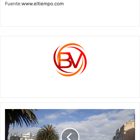
Fuente:
www.eltiempo.com
c1561270
Medidas
que
regirán
en
Sogamoso