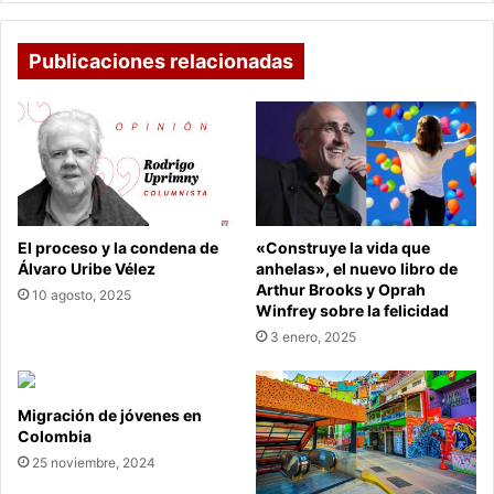
notaría
Publicaciones relacionadas
El proceso y la condena de
«Construye la vida que
Álvaro Uribe Vélez
anhelas», el nuevo libro de
Arthur Brooks y Oprah
10 agosto, 2025
Winfrey sobre la felicidad
3 enero, 2025
Migración de jóvenes en
Colombia
25 noviembre, 2024