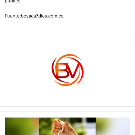
público.
Fuente:
boyaca7dias.com.co
c1561270
Congresista
alerta
por