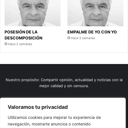
POSESIÓN DE LA
EMPALME DE YO CON YO
DESCOMPOSICIÓN
Hace 3 semanas
Hace 2 semanas
Nuestro propósito: Compartir opinión, actualidad y noticias con la
mejor calidad y sin censura.
Valoramos tu privacidad
© Copyright 2026, Todos los derechos reservados |
Comunitic
Utilizamos cookies para mejorar tu experiencia de
SAS BIC
Nit 901228106
navegación, mostrarte anuncios o contenido
Home
Actualidad
Variedades
Opinion
Turismo
Deportes