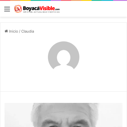
Menú
B
Inicio
/
Claudia
Claudia