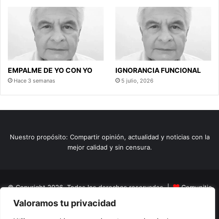
EMPALME DE YO CON YO
IGNORANCIA FUNCIONAL
Hace 3 semanas
5 julio, 2026
Nuestro propósito: Compartir opinión, actualidad y noticias con la
mejor calidad y sin censura.
© Copyright 2026, Todos los derechos reservados |
Comunitic
Valoramos tu privacidad
SAS BIC
Nit 901228106
Home
Actualidad
Variedades
Opinion
Turismo
Deportes