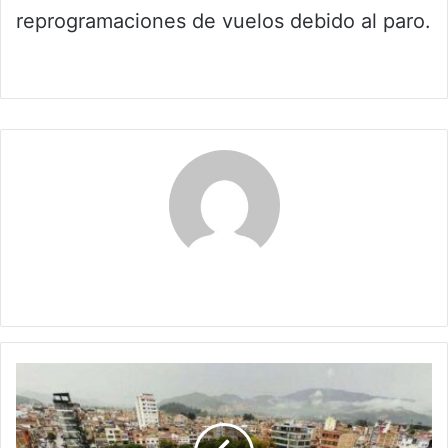
reprogramaciones de vuelos debido al paro.
Claudia
Medidas
de
contingencia
en