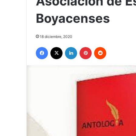
Asociación de E
Boyacenses
18 diciembre, 2020
Facebook
X
LinkedIn
Pinterest
Reddit