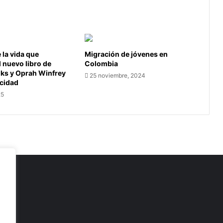
la vida que
Migración de jóvenes en
l nuevo libro de
Colombia
oks y Oprah Winfrey
25 noviembre, 2024
icidad
25
as