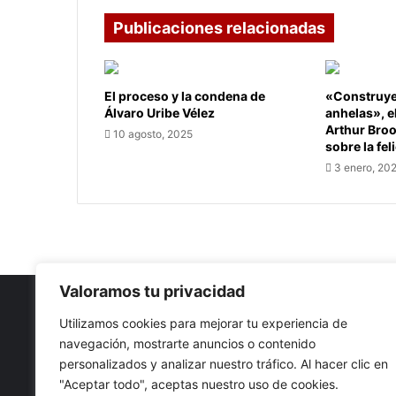
Publicaciones relacionadas
El proceso y la condena de
«Construye 
Álvaro Uribe Vélez
anhelas», e
Arthur Bro
10 agosto, 2025
sobre la fel
3 enero, 20
Valoramos tu privacidad
Utilizamos cookies para mejorar tu experiencia de
navegación, mostrarte anuncios o contenido
Nuestro propósito: Compartir opinión, actualidad y notici
personalizados y analizar nuestro tráfico. Al hacer clic en
con la mejor calidad y sin censura.
"Aceptar todo", aceptas nuestro uso de cookies.