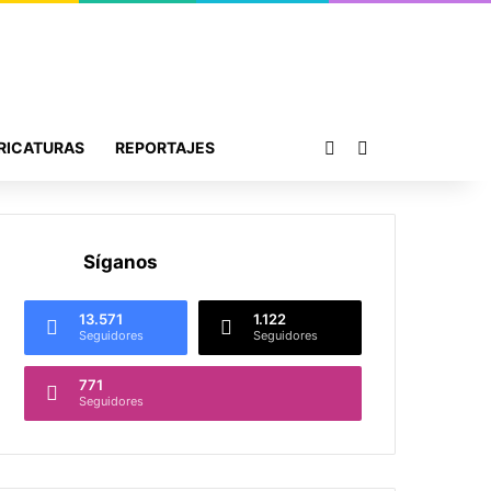
Publicación al azar
Buscar por
RICATURAS
REPORTAJES
Síganos
13.571
1.122
Seguidores
Seguidores
771
Seguidores