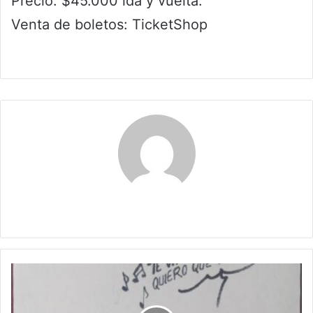
Precio: $45.000 ida y vuelta.
Venta de boletos: TicketShop
Claudia
Bandazos
de
la