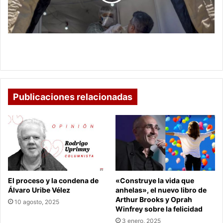
de
las
ciudades
más
golpeadas
Apareció nueva cepa en una de las ciudades más
por
golpeadas por el coronavirus en Brasil
el
coronavirus
en
Brasil
Publicaciones relacionadas
El proceso y la condena de
«Construye la vida que
Álvaro Uribe Vélez
anhelas», el nuevo libro de
Arthur Brooks y Oprah
10 agosto, 2025
Winfrey sobre la felicidad
3 enero, 2025