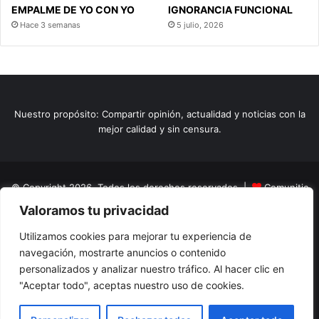
EMPALME DE YO CON YO
IGNORANCIA FUNCIONAL
Hace 3 semanas
5 julio, 2026
Nuestro propósito: Compartir opinión, actualidad y noticias con la
mejor calidad y sin censura.
© Copyright 2026, Todos los derechos reservados |
Comunitic
Valoramos tu privacidad
SAS BIC
Nit 901228106
Home
Actualidad
Variedades
Opinion
Turismo
Deportes
Utilizamos cookies para mejorar tu experiencia de
navegación, mostrarte anuncios o contenido
El Tinteadero
Caricaturas
Reportajes
personalizados y analizar nuestro tráfico. Al hacer clic en
"Aceptar todo", aceptas nuestro uso de cookies.
Facebook
YouTube
Instagram