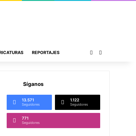
Publicación al azar
Buscar por
RICATURAS
REPORTAJES
Síganos
13.571
1.122
Seguidores
Seguidores
771
Seguidores