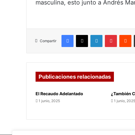
masculina, esto junto a Andrés Ma
Facebook
X
LinkedIn
Pinterest
R
Compartir
Publicaciones relacionadas
El Recaudo Adelantado
¿También C
1 junio, 2025
1 junio, 202