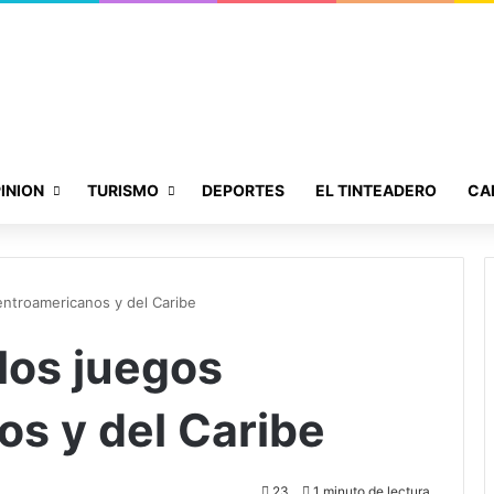
INION
TURISMO
DEPORTES
EL TINTEADERO
CA
Centroamericanos y del Caribe
 los juegos
s y del Caribe
23
1 minuto de lectura