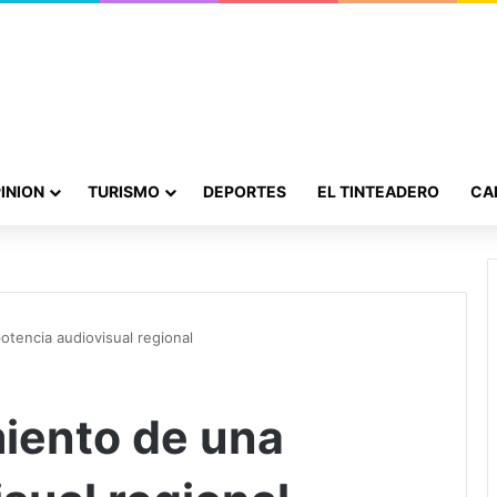
INION
TURISMO
DEPORTES
EL TINTEADERO
CA
otencia audiovisual regional
miento de una