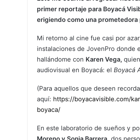
primer reportaje para Boyacá Visib
erigiendo como una prometedora p
Mi retorno al cine fue casi por aza
instalaciones de JovenPro donde 
hallándome con
Karen Vega,
quien
audiovisual en Boyacá: el
Boyacá A
(Para aquellos que deseen recordar
aquí:
https://boyacavisible.com/k
boyaca/
En este laboratorio de sueños y po
Moreno y Sonia Barrera
, dos pers