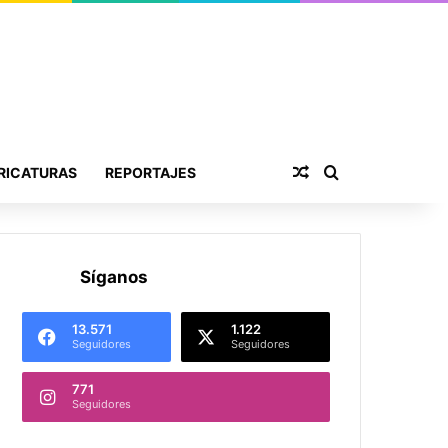
Publicación al aza
Buscar por
RICATURAS
REPORTAJES
Síganos
13.571
1.122
Seguidores
Seguidores
771
Seguidores