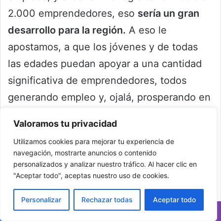
2.000 emprendedores, eso
sería un gran
desarrollo para la región.
A eso le
apostamos, a que los jóvenes y de todas
las edades puedan apoyar a una cantidad
significativa de emprendedores, todos
generando empleo y, ojalá, prosperando en
el proceso
-.
Valoramos tu privacidad
Utilizamos cookies para mejorar tu experiencia de
Una joven PRO que inspira con Alf
navegación, mostrarte anuncios o contenido
Pastelería
personalizados y analizar nuestro tráfico. Al hacer clic en
"Aceptar todo", aceptas nuestro uso de cookies.
Personalizar
Rechazar todas
Aceptar todo
Facebook
X
WhatsApp
Telegram
Viber