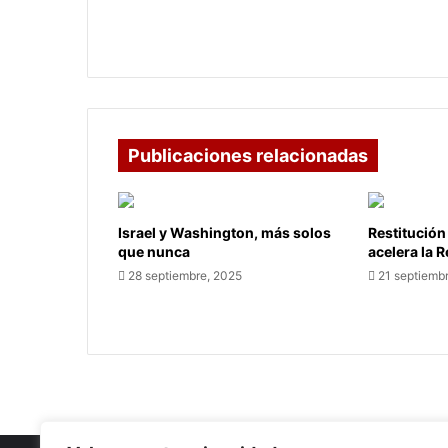
estratégica
atención de incendios con alianza
estratégica
Publicaciones relacionadas
Israel y Washington, más solos
Restitución
que nunca
acelera la 
28 septiembre, 2025
21 septiemb