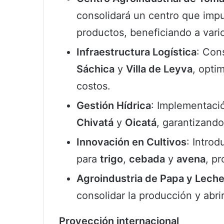
consolidará un centro que impu
productos, beneficiando a vari
Infraestructura Logística
: Con
Sáchica
y
Villa de Leyva
, opti
costos.
Gestión Hídrica
: Implementaci
Chivatá
y
Oicatá
, garantizando
Innovación en Cultivos
: Introd
para
trigo
,
cebada
y
avena
, p
Agroindustria de Papa y Lech
consolidar la producción y abr
Proyección internacional