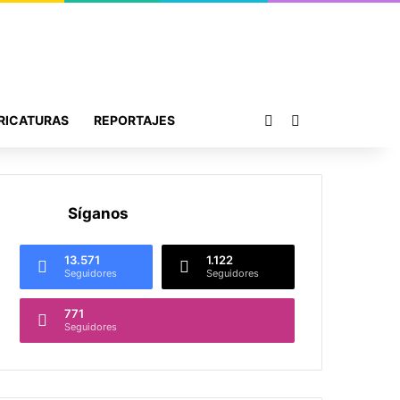
Publicación al azar
Buscar por
RICATURAS
REPORTAJES
Síganos
13.571
1.122
Seguidores
Seguidores
771
Seguidores