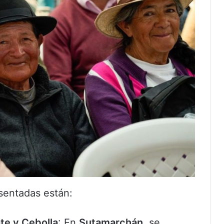
esentadas están:
te y Cebolla
: En
Sutamarchán
, se