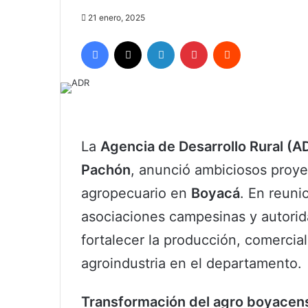
21 enero, 2025
Facebook
X
LinkedIn
Pinterest
Reddit
La
Agencia de Desarrollo Rural (A
Pachón
, anunció ambiciosos proye
agropecuario en
Boyacá
. En reuni
asociaciones campesinas y autorida
fortalecer la producción, comercial
agroindustria en el departamento.
Transformación del agro boyacen