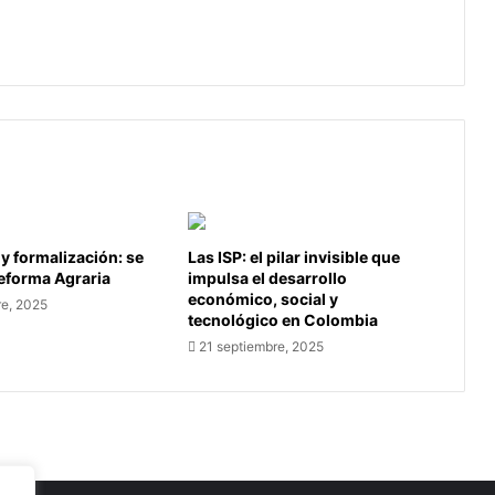
Colombia
extras para 2025 en Colombia
 y formalización: se
Las ISP: el pilar invisible que
Reforma Agraria
impulsa el desarrollo
económico, social y
re, 2025
tecnológico en Colombia
21 septiembre, 2025