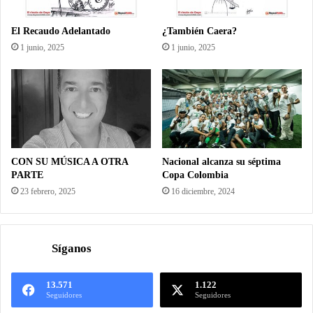
El Recaudo Adelantado
¿También Caera?
1 junio, 2025
1 junio, 2025
CON SU MÚSICA A OTRA
Nacional alcanza su séptima
PARTE
Copa Colombia
23 febrero, 2025
16 diciembre, 2024
Síganos
13.571
1.122
Seguidores
Seguidores