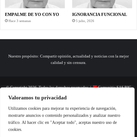
EMPALME DE YO CON YO
IGNORANCIA FUNCIONAL
Hace 3 semanas
5 julio, 2026
Nuestro propósito: Compartir opinión, actualidad y noticias con la mejor
calidad y sin censura.
© Copyright 2026, Todos los derechos reservados |
Comunitic SAS BIC
Valoramos tu privacidad
Nit 901228106
Home
Actualidad
Variedades
Opinion
Turismo
Deportes
Utilizamos cookies para mejorar tu experiencia de navegación,
mostrarte anuncios o contenido personalizados y analizar nuestro
El Tinteadero
Caricaturas
Reportajes
tráfico. Al hacer clic en "Aceptar todo", aceptas nuestro uso de
cookies.