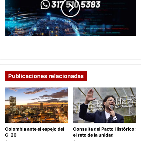
e
inteligencia
artificial
ahora
en
la
Santoto
Ingeniería de datos e inteligencia artificial ahora
Tunja
en la Santoto Tunja
Publicaciones relacionadas
Colombia ante el espejo del
Consulta del Pacto Histórico:
G-20
el reto de la unidad