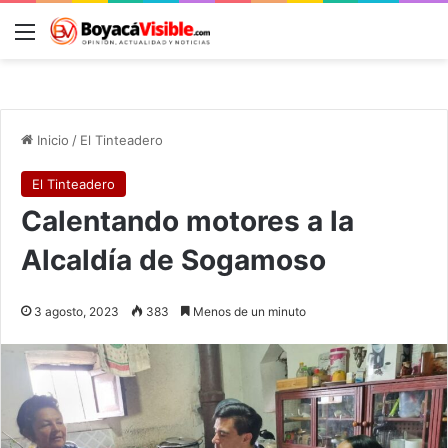
Menú
B
Inicio
/
El Tinteadero
El Tinteadero
Calentando motores a la
Alcaldía de Sogamoso
3 agosto, 2023
383
Menos de un minuto