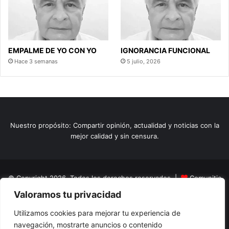
EMPALME DE YO CON YO
IGNORANCIA FUNCIONAL
Hace 3 semanas
5 julio, 2026
Nuestro propósito: Compartir opinión, actualidad y noticias con la
mejor calidad y sin censura.
© Copyright 2026, Todos los derechos reservados |
Comunitic
Valoramos tu privacidad
SAS BIC
Nit 901228106
Home
Actualidad
Variedades
Opinion
Turismo
Deportes
Utilizamos cookies para mejorar tu experiencia de
navegación, mostrarte anuncios o contenido
El Tinteadero
Caricaturas
Reportajes