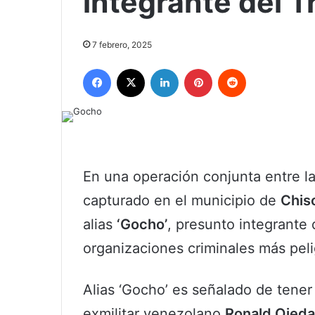
integrante del 
7 febrero, 2025
Facebook
X
LinkedIn
Pinterest
Reddit
En una operación conjunta entre la 
capturado en el municipio de
Chis
alias
‘Gocho’
, presunto integrante
organizaciones criminales más pel
Alias ‘Gocho’ es señalado de tener 
exmilitar venezolano
Ronald Ojeda