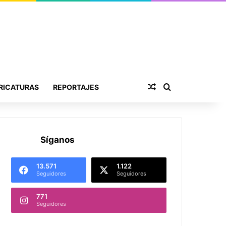
Publicación al aza
Buscar por
RICATURAS
REPORTAJES
Síganos
13.571
1.122
Seguidores
Seguidores
771
Seguidores