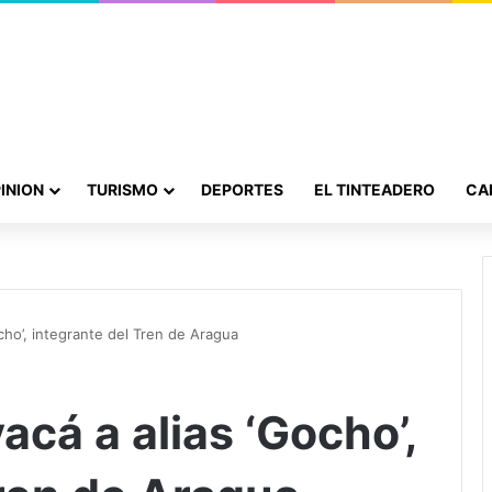
INION
TURISMO
DEPORTES
EL TINTEADERO
CA
cho’, integrante del Tren de Aragua
cá a alias ‘Gocho’,