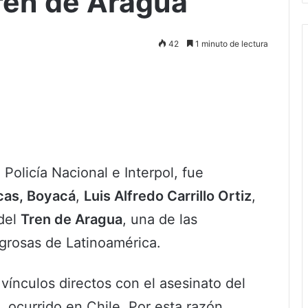
Tren de Aragua
42
1 minuto de lectura
Policía Nacional e Interpol, fue
cas, Boyacá
,
Luis Alfredo Carrillo Ortiz
,
 del
Tren de Aragua
, una de las
igrosas de Latinoamérica.
vínculos directos con el asesinato del
, ocurrido en Chile. Por esta razón,