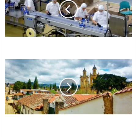
enfrentarán
un
cambio
significativo
Los trabajadores colombianos enfrentarán un
cambio significativo
Jenesano,
Boyacá,
"Pueblo
Sano":
Un
encanto
natural
y
cultural
Jenesano, Boyacá, "Pueblo Sano": Un encanto
natural y cultural