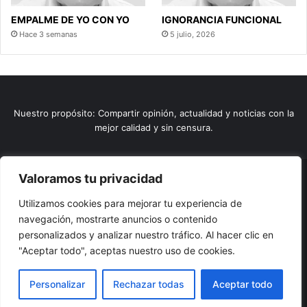
EMPALME DE YO CON YO
IGNORANCIA FUNCIONAL
Hace 3 semanas
5 julio, 2026
Nuestro propósito: Compartir opinión, actualidad y noticias con la
mejor calidad y sin censura.
Valoramos tu privacidad
© Copyright 2026, Todos los derechos reservados |
Comunitic
Utilizamos cookies para mejorar tu experiencia de
SAS BIC
Nit 901228106
navegación, mostrarte anuncios o contenido
Home
Actualidad
Variedades
Opinion
Turismo
Deportes
personalizados y analizar nuestro tráfico. Al hacer clic en
El Tinteadero
Caricaturas
Reportajes
"Aceptar todo", aceptas nuestro uso de cookies.
Facebook
YouTube
Instagram
Personalizar
Rechazar todas
Aceptar todo