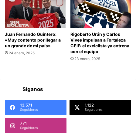
Juan Fernando Quintero:
Rigoberto Urán y Carlos
«Muy contento por llegar a
Vives impulsan a Fortaleza
un grande de mi país»
CEIF: el exciclista ya entrena
con el equipo
24 enero, 2025
23 enero, 2025
Síganos
13.571
1.122
Seguidores
Seguidores
771
Seguidores