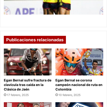
mundial
Colombia femenina sub-17 clasifica al mundial
Publicaciones relacionadas
Egan Bernal sufre fractura de
Egan Bernal se corona
clavícula tras caída en la
campeón nacional de ruta en
Clásica de Jaén
Colombia
17 febrero, 2025
10 febrero, 2025