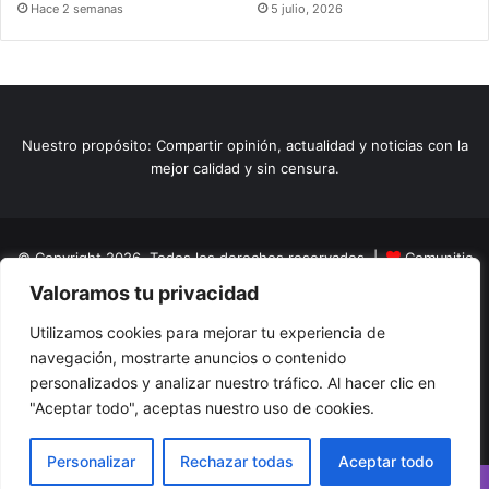
Hace 2 semanas
5 julio, 2026
Nuestro propósito: Compartir opinión, actualidad y noticias con la
mejor calidad y sin censura.
© Copyright 2026, Todos los derechos reservados |
Comunitic
Valoramos tu privacidad
SAS BIC
Nit 901228106
Home
Actualidad
Variedades
Opinion
Turismo
Deportes
Utilizamos cookies para mejorar tu experiencia de
navegación, mostrarte anuncios o contenido
El Tinteadero
Caricaturas
Reportajes
personalizados y analizar nuestro tráfico. Al hacer clic en
"Aceptar todo", aceptas nuestro uso de cookies.
Facebook
YouTube
Instagram
Personalizar
Rechazar todas
Aceptar todo