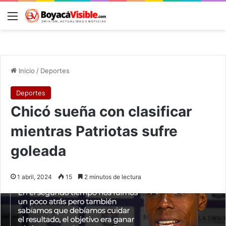
Menú
B
Inicio
/
Deportes
Deportes
Chicó sueña con clasificar
mientras Patriotas sufre
goleada
1 abril, 2024
15
2 minutos de lectura