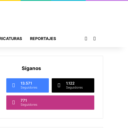
Publicación al azar
Buscar por
RICATURAS
REPORTAJES
Síganos
13.571
1.122
Seguidores
Seguidores
771
Seguidores