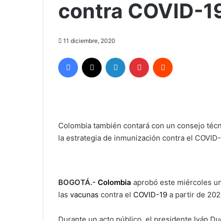
contra COVID-1
11 diciembre, 2020
Facebook
X
LinkedIn
Pinterest
Reddit
Colombia también contará con un consejo técn
la estrategia de inmunización contra el COVID
BOGOTÁ.-
Colombia
aprobó este miércoles una
las
vacunas
contra el
COVID-19
a partir de 202
Durante un acto público, el presidente Iván D