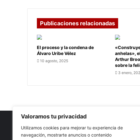
en
desarrollo,
advierte
Publicaciones relacionadas
People’s
Vaccine
Alliance.
El proceso y la condena de
«Construye 
Álvaro Uribe Vélez
anhelas», e
Arthur Bro
10 agosto, 2025
sobre la fel
3 enero, 20
Valoramos tu privacidad
Utilizamos cookies para mejorar tu experiencia de
navegación, mostrarte anuncios o contenido
Nuestro propósito: Compartir opinión, actualidad y notici