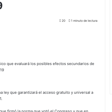
9
20
1 minuto de lectura
ico que evaluará los posibles efectos secundarios de
-19
 ley que garantizará el acceso gratuito y universal a
1.
uque firmó la norma que votó el Congreso y que en