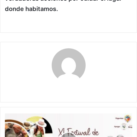
donde habitamos.
Claudia
Ráquira
Celebra
el
11º