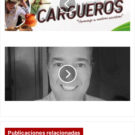
Festival
de
Cargueros
Ráquira Celebra el 11º Festival de Cargueros
QUE
NO
NOS
DEJE
EL
TREN
QUE NO NOS DEJE EL TREN
Publicaciones relacionadas