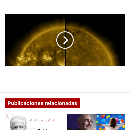
Chavo del 8
La
NASA
Anuncia
que
el
Nuevo
Ciclo
Solar
Ya
Ha
La NASA Anuncia que el Nuevo Ciclo Solar Ya Ha
Comenzado
Comenzado
Publicaciones relacionadas