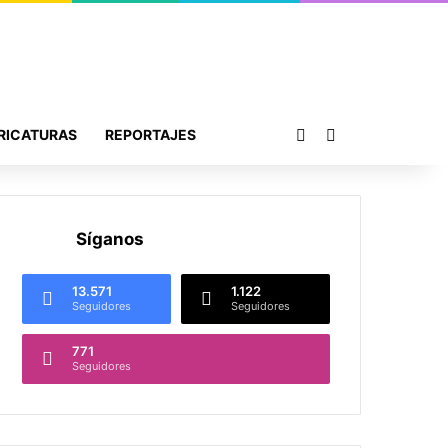
Publicación al azar
Buscar por
RICATURAS
REPORTAJES
Síganos
13.571
1.122
Seguidores
Seguidores
771
Seguidores