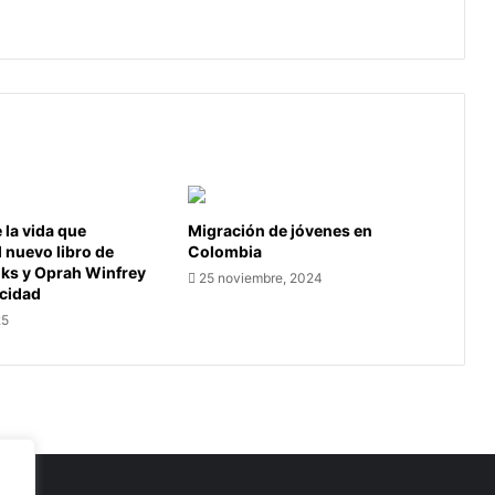
la
actualización de la NDC de Colombia
NDC
de
Colombia
la vida que
Migración de jóvenes en
l nuevo libro de
Colombia
oks y Oprah Winfrey
25 noviembre, 2024
icidad
25