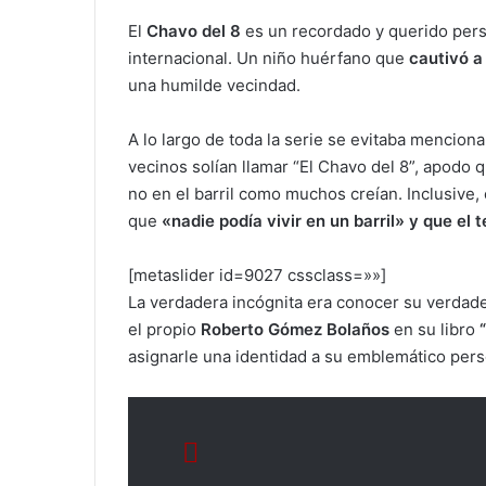
El
Chavo del 8
es un recordado y querido per
internacional. Un niño huérfano que
cautivó a 
una humilde vecindad.
A lo largo de toda la serie se evitaba mencion
vecinos solían llamar “El Chavo del 8”, apodo q
no en el barril como muchos creían. Inclusive, e
que
«nadie podía vivir en un barril» y que el 
[metaslider id=9027 cssclass=»»]
La verdadera incógnita era conocer su verdad
el propio
Roberto Gómez Bolaños
en su libro
asignarle una identidad a su emblemático pers