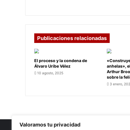
perdón:
Diego Molano
Diego
Molano
Publicaciones relacionadas
El proceso y la condena de
«Construye 
Álvaro Uribe Vélez
anhelas», e
Arthur Bro
10 agosto, 2025
sobre la fel
3 enero, 20
Valoramos tu privacidad