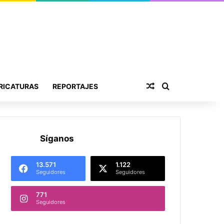
Publicación al aza
Buscar por
RICATURAS
REPORTAJES
Síganos
13.571
1.122
Seguidores
Seguidores
771
Seguidores