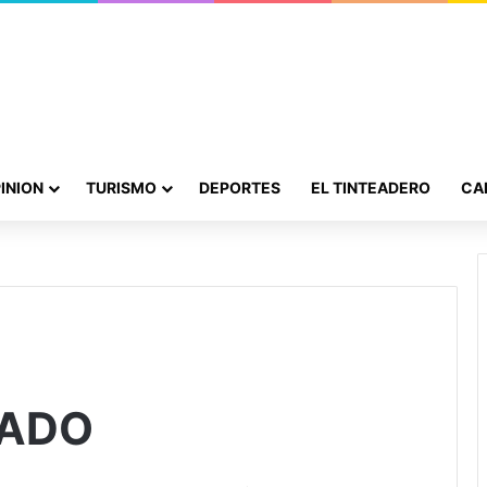
INION
TURISMO
DEPORTES
EL TINTEADERO
CA
TADO