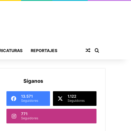
Publicación al aza
Buscar por
RICATURAS
REPORTAJES
Síganos
13.571
1.122
Seguidores
Seguidores
771
Seguidores