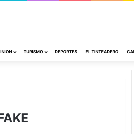
INION
TURISMO
DEPORTES
EL TINTEADERO
CA
FAKE