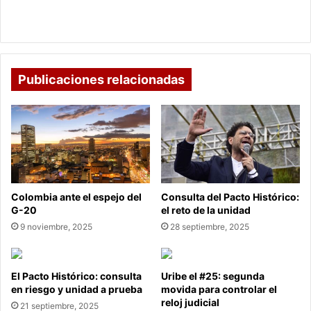
la
Refuerzo de seguridad en Boyacá para el día de la
madre
madre con 855 uniformados adicionales
con
855
uniformados
adicionales
Publicaciones relacionadas
Colombia ante el espejo del
Consulta del Pacto Histórico:
G-20
el reto de la unidad
9 noviembre, 2025
28 septiembre, 2025
El Pacto Histórico: consulta
Uribe el #25: segunda
en riesgo y unidad a prueba
movida para controlar el
reloj judicial
21 septiembre, 2025