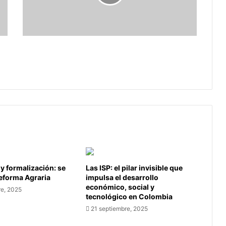
en
Boyacá
para
el
Día
Expectativas de ventas de Fenalco en
de
Boyacá para el Día de la Madre
la
Madre
 y formalización: se
Las ISP: el pilar invisible que
Reforma Agraria
impulsa el desarrollo
económico, social y
re, 2025
tecnológico en Colombia
21 septiembre, 2025