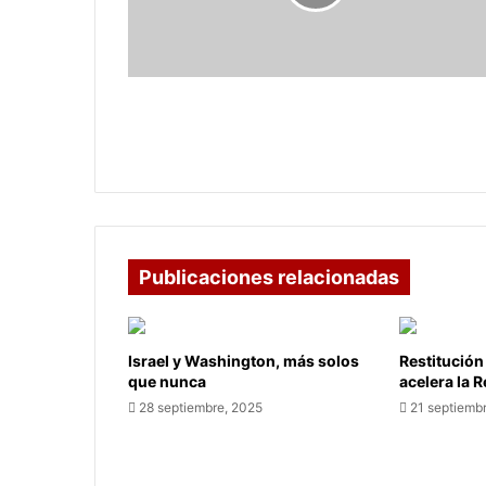
Magisterio
2024,
reconocimiento
y
bienestar
Conozca el salario emocional del
para
Magisterio 2024, reconocimiento y
los
bienestar para los docentes
docentes
Publicaciones relacionadas
Israel y Washington, más solos
Restitución
que nunca
acelera la 
28 septiembre, 2025
21 septiemb