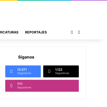
Publicación al azar
Buscar por
RICATURAS
REPORTAJES
Síganos
13.571
1.122
Seguidores
Seguidores
771
Seguidores