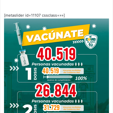
[metaslider id=11107 cssclass=»»]