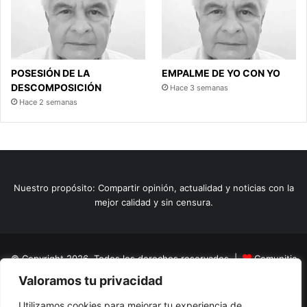
POSESIÓN DE LA
EMPALME DE YO CON YO
DESCOMPOSICIÓN
Hace 3 semanas
Hace 2 semanas
Nuestro propósito: Compartir opinión, actualidad y noticias con la
mejor calidad y sin censura.
© Copyright 2026, Todos los derechos reservados |
Comunitic
Valoramos tu privacidad
SAS BIC
Nit 901228106
Home
Actualidad
Variedades
Opinion
Turismo
Deportes
Utilizamos cookies para mejorar tu experiencia de