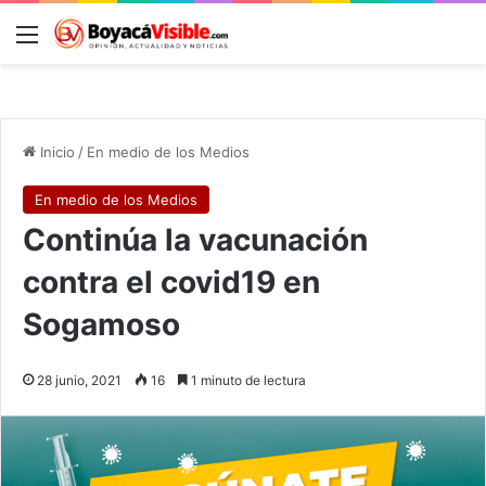
Menú
B
Inicio
/
En medio de los Medios
En medio de los Medios
Continúa la vacunación
contra el covid19 en
Sogamoso
28 junio, 2021
16
1 minuto de lectura