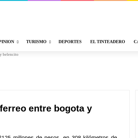
PINION
TURISMO
DEPORTES
EL TINTEADERO
C
y belencito
ferreo entre bogota y
$125 millones de pesos, en 308 kilómetros de