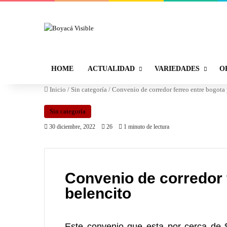
HOME
ACTUALIDAD
VARIEDADES
O
Inicio
/
Sin categoría
/
Convenio de corredor ferreo entre bogota 
Sin categoría
30 diciembre, 2022
26
1 minuto de lectura
Convenio de corredor 
belencito
Este convenio que esta por cerca de 