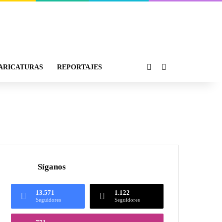
ARICATURAS
REPORTAJES
Síganos
13.571
1.122
Seguidores
Seguidores