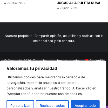
JUGAR A LA RULETA RUSA
29 junio, 2026
21 junio, 2026
Nuestro propósito: Compartir opinión, actualidad y noticias con la
mejor calidad y sin censura.
© Copyright 2026, Todos los derechos reservados |
Comunitic
Valoramos tu privacidad
SAS BIC
Nit 901228106
Home
Actualidad
Variedades
Opinion
Turismo
Deportes
Utilizamos cookies para mejorar tu experiencia de
navegación, mostrarte anuncios o contenido
El Tinteadero
Caricaturas
Reportajes
personalizados y analizar nuestro tráfico. Al hacer clic en
"Aceptar todo", aceptas nuestro uso de cookies.
Facebook
YouTube
Instagram
Personalizar
Rechazar todas
Aceptar todo