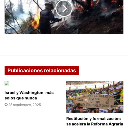
refuerzan
la
atención
de
incendios
con
alianza
Cundinamarca y Boyacá refuerzan la atención de
estratégica
incendios con alianza estratégica
Publicaciones relacionadas
Israel y Washington, más
solos que nunca
28 septiembre, 2025
Restitución y formalización:
se acelera la Reforma Agraria