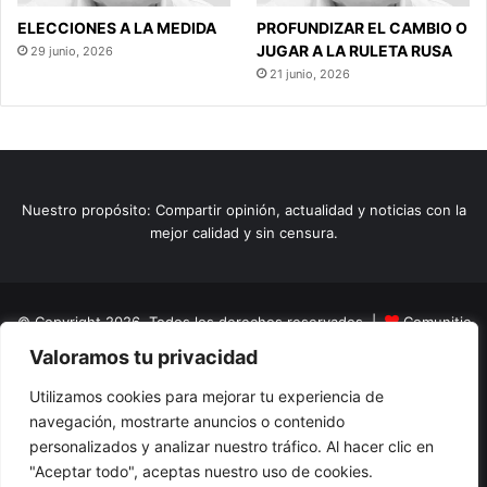
ELECCIONES A LA MEDIDA
PROFUNDIZAR EL CAMBIO O
JUGAR A LA RULETA RUSA
29 junio, 2026
21 junio, 2026
Nuestro propósito: Compartir opinión, actualidad y noticias con la
mejor calidad y sin censura.
© Copyright 2026, Todos los derechos reservados |
Comunitic
Valoramos tu privacidad
SAS BIC
Nit 901228106
Home
Actualidad
Variedades
Opinion
Turismo
Deportes
Utilizamos cookies para mejorar tu experiencia de
navegación, mostrarte anuncios o contenido
El Tinteadero
Caricaturas
Reportajes
personalizados y analizar nuestro tráfico. Al hacer clic en
"Aceptar todo", aceptas nuestro uso de cookies.
Facebook
YouTube
Instagram