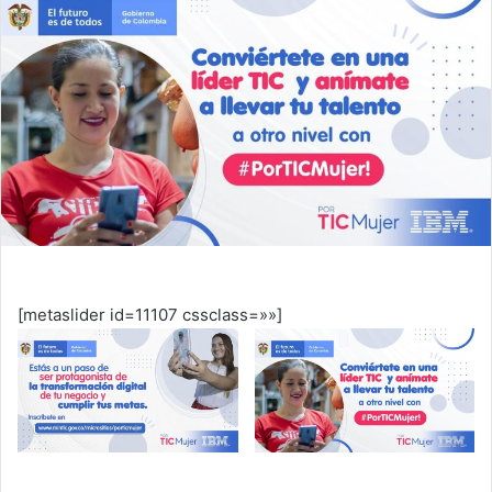
[metaslider id=11107 cssclass=»»]