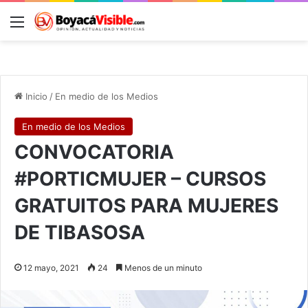
Menú
B
Inicio
/
En medio de los Medios
En medio de los Medios
CONVOCATORIA
#PORTICMUJER – CURSOS
GRATUITOS PARA MUJERES
DE TIBASOSA
12 mayo, 2021
24
Menos de un minuto