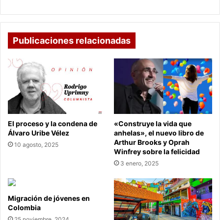
DEL
TRIBUNAL.
Publicaciones relacionadas
El proceso y la condena de
«Construye la vida que
Álvaro Uribe Vélez
anhelas», el nuevo libro de
Arthur Brooks y Oprah
10 agosto, 2025
Winfrey sobre la felicidad
3 enero, 2025
Migración de jóvenes en
Colombia
25 noviembre, 2024