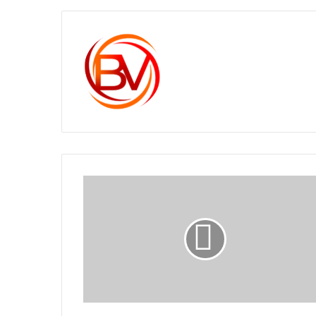
c1561270
OPERADORES
DIERON
SOLUCIÓN
A
60
FALLAS
MENORES
EN
EL
SERVICIO