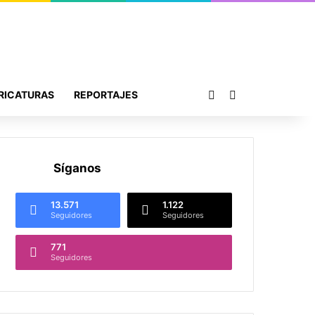
Publicación al azar
Buscar por
RICATURAS
REPORTAJES
Síganos
13.571
1.122
Seguidores
Seguidores
771
Seguidores