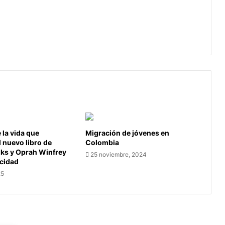
CONVOCATORIA #PORTICMUJER -
CURSOS GRATUITOS PARA MUJERES
DE TIBASOSA
la vida que
Migración de jóvenes en
l nuevo libro de
Colombia
oks y Oprah Winfrey
25 noviembre, 2024
icidad
25