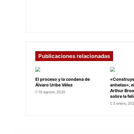
OPERADORES DIERON SOLUCIÓN A
DE
60 FALLAS MENORES EN EL SERVICIO
TELEFONÍA
DE TELEFONÍA E INTERNET FIJO Y
E
MÓVIL
INTERNET
FIJO
Y
MÓVIL
Publicaciones relacionadas
El proceso y la condena de
«Construye 
Álvaro Uribe Vélez
anhelas», e
Arthur Bro
10 agosto, 2025
sobre la fel
3 enero, 20