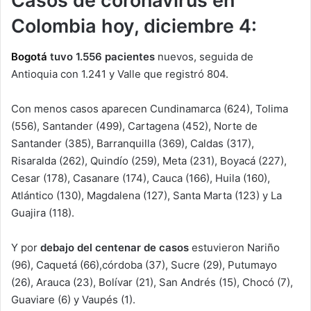
Casos de coronavirus en
Colombia hoy, diciembre 4:
Bogotá
tuvo 1.556 pacientes
nuevos, seguida de
Antioquia con 1.241 y Valle que registró 804.
Con menos casos aparecen Cundinamarca (624), Tolima
(556), Santander (499), Cartagena (452), Norte de
Santander (385), Barranquilla (369), Caldas (317),
Risaralda (262), Quindío (259), Meta (231), Boyacá (227),
Cesar (178), Casanare (174), Cauca (166), Huila (160),
Atlántico (130), Magdalena (127), Santa Marta (123) y La
Guajira (118).
Y por
debajo del centenar de casos
estuvieron Nariño
(96), Caquetá (66),córdoba (37), Sucre (29), Putumayo
(26), Arauca (23), Bolívar (21), San Andrés (15), Chocó (7),
Guaviare (6) y Vaupés (1).