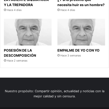
c
Y LA TREPADORA
necesita huir es un hombre?
t
Hace 4 días
Hace 4 días
u
a
l
d
e
l
o
s
POSESIÓN DE LA
EMPALME DE YO CON YO
h
DESCOMPOSICIÓN
Hace 3 semanas
i
Hace 2 semanas
j
o
s
Nuestro propósito: Compartir opinión, actualidad y noticias con la
mejor calidad y sin censura.