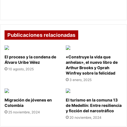
l
e
El estado de ánimo de un padre impacta en el
o
á
desarrollo intelectual de los hijos
m
n
b
i
i
m
a
o
Publicaciones relacionadas
,
d
E
e
c
u
El proceso y la condena de
«Construye la vida que
u
n
Álvaro Uribe Vélez
anhelas», el nuevo libro de
a
p
Arthur Brooks y Oprah
d
10 agosto, 2025
a
Winfrey sobre la felicidad
o
d
3 enero, 2025
r
r
y
e
P
i
e
m
Migración de jóvenes en
El turismo en la comuna 13
r
Colombia
de Medellín: Entre resiliencia
p
y ficción del narcotráfico
ú
a
25 noviembre, 2024
f
c
20 noviembre, 2024
i
t