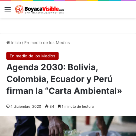
Menú
B
Inicio
/
En medio de los Medios
En medio de los Medios
Agenda 2030: Bolivia,
Colombia, Ecuador y Perú
firman la “Carta Ambiental»
4 diciembre, 2020
34
1 minuto de lectura