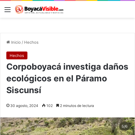
Menú
B
Inicio
/
Hechos
Hechos
Corpoboyacá investiga daños
ecológicos en el Páramo
Siscunsí
30 agosto, 2024
102
2 minutos de lectura