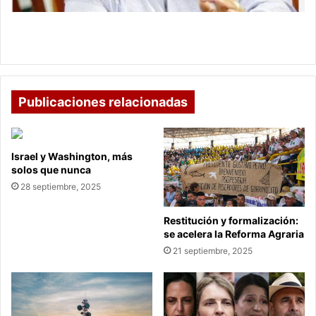
Boyacá
Exconcejal de Duitama condenado por estafa
millonaria en Boyacá
Publicaciones relacionadas
Israel y Washington, más
solos que nunca
28 septiembre, 2025
Restitución y formalización:
se acelera la Reforma Agraria
21 septiembre, 2025